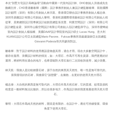
本次“別墅大宅設計高峰論壇”活動由中國第一代室內設計師、DHO創始人洪德成先生
擔綱主持，CHD香港鄒春輝（國際）設計事務所創始人兼設計總監鄒春輝、凱歌國際
設計顧問（深圳）有限公司創始人林天凱、香港環亞聯合設計事務所創始人楊志偉、
深圳市鼎圖設計有限公司創始人黎明、香港乾源國際環境藝術設計有限公司創始人程
從軍、居衆總部設計院專家設計組創意總監張克聲、利賓空間設計（深圳）有限公司
設計總監金梁、深圳市山藝空間設計有限公司創始人/設計總監薛守山、深圳市蜜蜂組
室內設計創始人楊福權、美國DAAP設計學院室內設計碩士 Lucas Hung、意大利
KUANG設計公司亞太區總監Mario Pavone、Fuksas事務所高級建築師亞太區總監
Giovanni Podesta等共同參與對話。
鄒春輝：對于設計材料的使用應該是物盡其用，適合才用。現在大多數空間設計中，
都存在濫用、浪費設計材料的情況，如：大理石，作爲不可再生資源，我們更應好好
運用，將材料用在適合的地方，也希望能對大理石進行二次回收與使用，減少浪費。
林天凱：我個人是比較鍾愛石材，源于自然的東西其天然性、唯一性是無可替代的。
當我發現好的石材，我會跟它“談戀愛”，去擁抱，去更好的使用天然大理石
楊志偉：大自然的東西是無可取代的，大理石作爲天然石材，它的質感、紋理及損耗
程度是一般材料無法比擬的，所以在很多地方，作爲設計師的我更推薦使用天然大理
石。
黎明：大理石作爲純天然的材料，開采是有限的，在設計中，應在可持續發展、環保
角度下使用大理石。