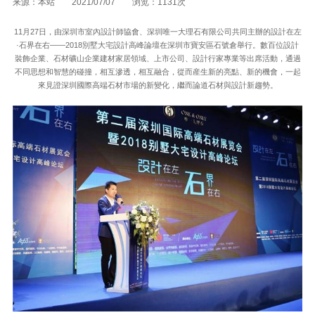
来源：本站 2021/07/07 浏览：1131次
11月27日，由深圳市室內設計師協會、深圳唯一大理石有限公司共同主辦的設計在左
·石界在右——2018別墅大宅設計高峰論壇在深圳市寶安區石號倉舉行。數百位設計
裝飾企業、石材礦山企業建材家居領域、上市公司、設計行家專業等出席活動，通過
不同思想和智慧的碰撞，相互滲透，相互融合，從而産生新的亮點、新的機會，一起
來見證深圳國際高端石材市場的新變化，繼而論道石材與設計新趨勢。