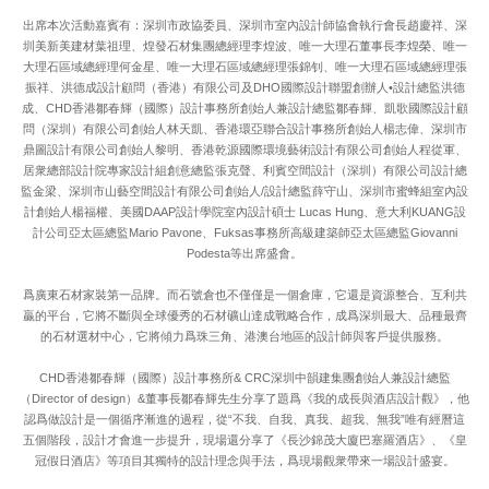
出席本次活動嘉賓有：深圳市政協委員、深圳市室內設計師協會執行會長趙慶祥、深
圳美新美建材葉祖理、煌發石材集團總經理李煌波、唯一大理石董事長李煌榮、唯一
大理石區域總經理何金星、唯一大理石區域總經理張錦钊、唯一大理石區域總經理張
振祥、洪德成設計顧問（香港）有限公司及DHO國際設計聯盟創辦人•設計總監洪德
成、CHD香港鄒春輝（國際）設計事務所創始人兼設計總監鄒春輝、凱歌國際設計顧
問（深圳）有限公司創始人林天凱、香港環亞聯合設計事務所創始人楊志偉、深圳市
鼎圖設計有限公司創始人黎明、香港乾源國際環境藝術設計有限公司創始人程從軍、
居衆總部設計院專家設計組創意總監張克聲、利賓空間設計（深圳）有限公司設計總
監金梁、深圳市山藝空間設計有限公司創始人/設計總監薛守山、深圳市蜜蜂組室內設
計創始人楊福權、美國DAAP設計學院室內設計碩士 Lucas Hung、意大利KUANG設
計公司亞太區總監Mario Pavone、Fuksas事務所高級建築師亞太區總監Giovanni
Podesta等出席盛會。
爲廣東石材家裝第一品牌。而石號倉也不僅僅是一個倉庫，它還是資源整合、互利共
贏的平台，它將不斷與全球優秀的石材礦山達成戰略合作，成爲深圳最大、品種最齊
的石材選材中心，它將傾力爲珠三角、港澳台地區的設計師與客戶提供服務。
CHD香港鄒春輝（國際）設計事務所& CRC深圳中韻建集團創始人兼設計總監
（Director of design）&董事長鄒春輝先生分享了題爲《我的成長與酒店設計觀》，他
認爲做設計是一個循序漸進的過程，從“不我、自我、真我、超我、無我”唯有經曆這
五個階段，設計才會進一步提升，現場還分享了《長沙錦茂大廈巴塞羅酒店》、《皇
冠假日酒店》等項目其獨特的設計理念與手法，爲現場觀衆帶來一場設計盛宴。