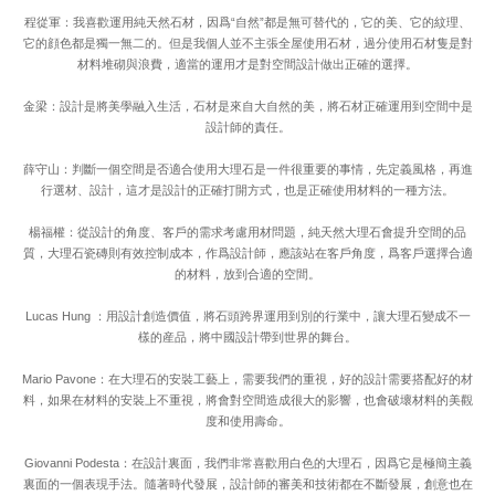
程從軍：我喜歡運用純天然石材，因爲“自然”都是無可替代的，它的美、它的紋理、
它的顔色都是獨一無二的。但是我個人並不主張全屋使用石材，過分使用石材隻是對
材料堆砌與浪費，適當的運用才是對空間設計做出正確的選擇。
金梁：設計是將美學融入生活，石材是來自大自然的美，將石材正確運用到空間中是
設計師的責任。
薛守山：判斷一個空間是否適合使用大理石是一件很重要的事情，先定義風格，再進
行選材、設計，這才是設計的正確打開方式，也是正確使用材料的一種方法。
楊福權：從設計的角度、客戶的需求考慮用材問題，純天然大理石會提升空間的品
質，大理石瓷磚則有效控制成本，作爲設計師，應該站在客戶角度，爲客戶選擇合適
的材料，放到合適的空間。
Lucas Hung ：用設計創造價值，將石頭跨界運用到別的行業中，讓大理石變成不一
樣的産品，將中國設計帶到世界的舞台。
Mario Pavone：在大理石的安裝工藝上，需要我們的重視，好的設計需要搭配好的材
料，如果在材料的安裝上不重視，將會對空間造成很大的影響，也會破壞材料的美觀
度和使用壽命。
Giovanni Podesta：在設計裏面，我們非常喜歡用白色的大理石，因爲它是極簡主義
裏面的一個表現手法。隨著時代發展，設計師的審美和技術都在不斷發展，創意也在