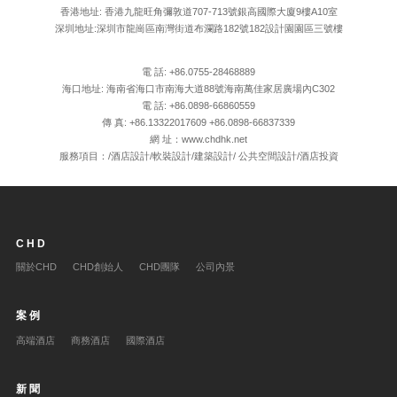
香港地址: 香港九龍旺角彌敦道707-713號銀高國際大廈9樓A10室
深圳地址:深圳市龍崗區南灣街道布瀾路182號182設計園園區三號樓
電 話: +86.0755-28468889
海口地址: 海南省海口市南海大道88號海南萬佳家居廣場內C302
電 話: +86.0898-66860559
傳 真: +86.13322017609 +86.0898-66837339
網 址：www.chdhk.net
服務項目：/酒店設計/軟裝設計/建築設計/ 公共空間設計/酒店投資
CHD
關於CHD
CHD創始人
CHD團隊
公司內景
案例
高端酒店
商務酒店
國際酒店
新聞