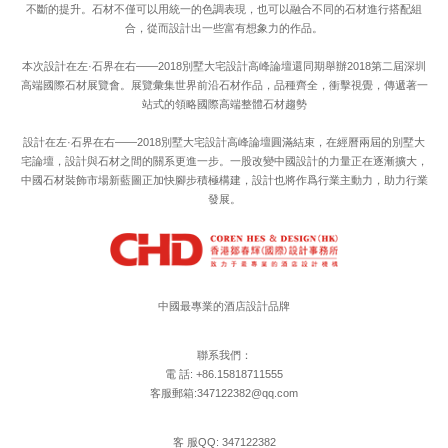
不斷的提升。石材不僅可以用統一的色調表現，也可以融合不同的石材進行搭配組
合，從而設計出一些富有想象力的作品。
本次設計在左·石界在右——2018別墅大宅設計高峰論壇還同期舉辦2018第二屆深圳
高端國際石材展覽會。展覽彙集世界前沿石材作品，品種齊全，衝擊視覺，傳遞著一
站式的領略國際高端整體石材趨勢
設計在左·石界在右——2018別墅大宅設計高峰論壇圓滿結束，在經曆兩屆的別墅大
宅論壇，設計與石材之間的關系更進一步。一股改變中國設計的力量正在逐漸擴大，
中國石材裝飾市場新藍圖正加快腳步積極構建，設計也將作爲行業主動力，助力行業
發展。
中國最專業的酒店設計品牌
聯系我們：
電 話: +86.15818711555
客服郵箱:347122382@qq.com
客 服QQ: 347122382